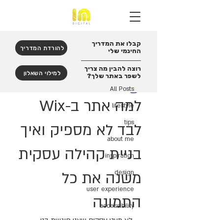
קבלו את המדריך
פוסט
להורדת המדריך
החינמי שלי
All Posts
רוצה להבין מה צריך
למילוי השאלון
לשפר באתר שלך?
Ifat Moran-Reinberg
All Posts
זמן קריאה 2 דקות
למה אתר ב-Wix
lifestyle
tips
לבד לא מספיק ואיך
about me
בניית קהילה עסקית
inspiration
משנה את כל
design
user experience
התמונה
accessibility