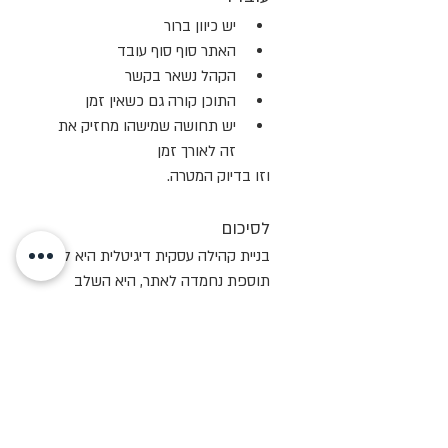
יש כיוון ברור
האתר סוף סוף עובד
הקהל נשאר בקשר
התוכן קורה גם כשאין זמן
יש תחושה שמישהו מחזיק את 
זה לאורך זמן
וזו בדיוק המטרה.
לסיכום
בניית קהילה עסקית דיגיטלית היא לא 
תוספת נחמדה לאתר, היא השלב 
שבו האתר מתחיל לשרת את העסק 
באמת.
אם יש לך אתר ב-Wix, ידע, ערך 
ורצון לבנות קשר אמיתי עם הקהל, 
החבילה הזו נועדה בשבילך.