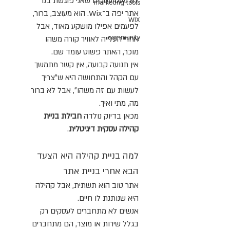
לא מעט עסקים שאני פוגשת בנו 
marketing tools
אתר יפה ב־Wix. הוא מעוצב, ברור, 
WIX
לפעמים אפילו מושקע מאוד, אבל 
community
אחרי העלייה לאוויר קורה משהו 
מוכר, האתר פשוט עומד שם.
אין תנועה קבועה, אין קשר מתמשך 
עם הקהל והתחושה היא ש״צריך 
לעשות עם זה משהו״, אבל לא ברור 
מה, מתי ואיך.
מכאן בדיוק נולדה 
חבילת בניית 
קהילה עסקית דיגיטלית
.
למה בניית קהילה היא הצעד 
הבא אחרי בניית אתר
אתר טוב הוא תשתית, אבל קהילה 
היא שנותנת לו חיים.
אנשים לא מתחברים לעסקים רק 
בגלל שירות או מוצר, הם מתחברים 