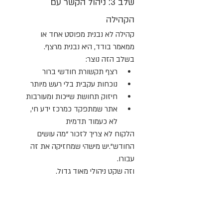
שלב 3: ניהול הקשר עם 
הקהילה
קהילה לא נבנית מפוסט אחד או 
ממאמר בודד, היא נבנית מרצף.
בשלב הזה נוצר:
רצף תקשורת חודשי ברור
נוכחות עקבית בלי רעש מיותר
חיזוק תחושת שייכות ומעורבות
אתר שמתפקד כמרכז ידע חי, 
לא כעמוד תדמית
הלקוח לא צריך לזכור “מה עושים 
החודש”.יש מישהי שמחזיקה את זה 
עבורו.
וזה שקט ניהולי מאוד גדול.