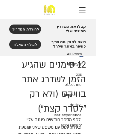
קבלו את המדריך
פוסט
להורדת המדריך
החינמי שלי
All Posts
רוצה להבין מה צריך
למילוי השאלון
לשפר באתר שלך?
Ifat Moran-Reinberg
All Posts
זמן קריאה 2 דקות
12 סימנים שהגיע
lifestyle
tips
הזמן לשדרג אתר
about me
בוויקס (ולא רק
inspiration
"לסדר קצת")
design
user experience
לפני מספר חודשים פנתה אליי 
accessibility
בעלת עסק עם משפט שאני שומעת 