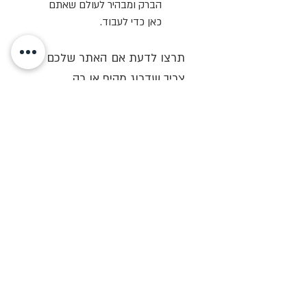
הברק ומבהיר לעולם שאתם 
כאן כדי לעבוד.
תרצו לדעת אם האתר שלכם 
צריך שדרוג מקיף או רק 
"כיוונון" מדויק?
צרו איתי קשר
, שלחו לי קישור לאתר 
ומה המטרה המרכזית שלכם ואחזור 
אליכם בהקדם.
יפעת מורן-ריינברג
סטודיו לעיצוב ובניית אתרים ב-Wix 
| ליווי עסקים בבניית קהילה דרך 
אתר, בלוג וניוזלטר.
052-4605010
ifat@imdigital.co.il