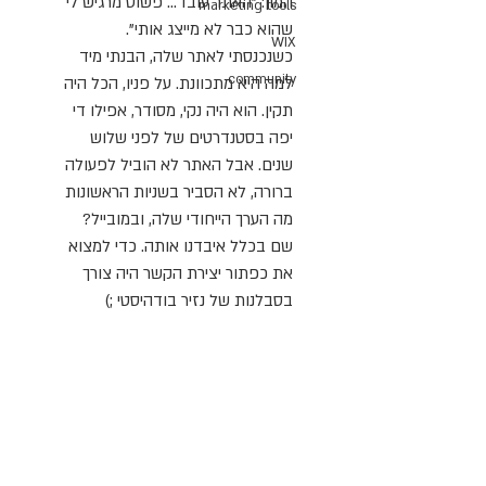
המון: "האתר עובד... פשוט מרגיש לי 
marketing tools
שהוא כבר לא מייצג אותי". 
WIX
כשנכנסתי לאתר שלה, הבנתי מיד 
community
למה היא מתכוונת. על פניו, הכל היה 
תקין. הוא היה נקי, מסודר, אפילו די 
יפה בסטנדרטים של לפני שלוש 
שנים. אבל האתר לא הוביל לפעולה 
ברורה, לא הסביר בשניות הראשונות 
מה הערך הייחודי שלה, ובמובייל? 
שם בכלל איבדנו אותה. כדי למצוא 
את כפתור יצירת הקשר היה צורך 
בסבלנות של נזיר בודהיסטי ;)