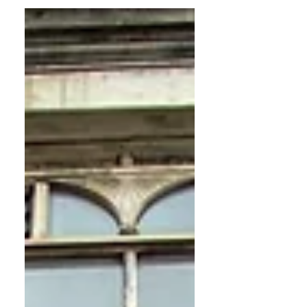
משהו לא קורה. יש שקט.” השקט הזה
מוכר לי מאוד, זה השקט של אתר
שעומד במקום. אתר יפה, אבל לבד
כשהסתכלתי על האתר שלה, באמת
שלא היה מה להעיר, העיצוב היה נקי,
המסרים היו ברורים, הכול עבד טכנית,
אבל כששאלתי אותה:“מה קורה
באתר אחרי שהוא עולה לאוויר?”היא
שתקה רגע ואז אמרה:“בעצם… כלום.”
אין עדכונים, אין תוכן חדש, אין סיבה
לחזור.האתר פשוט קיים . הרגע שבו
הבנו שהב