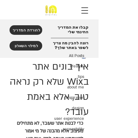
קבלו את המדריך
פוסט
להורדת המדריך
החינמי שלי
All Posts
רוצה להבין מה צריך
למילוי השאלון
לשפר באתר שלך?
Ifat Moran-Reinberg
All Posts
זמן קריאה 2 דקות
איך בונים אתר
lifestyle
tips
בWix שלא רק נראה
about me
טוב, אלא באמת
inspiration
עובד?
design
user experience
כדי לבנות אתר שעובד, לא מתחילים 
accessibility
מעיצוב אלא מהבנה של מי אמור 