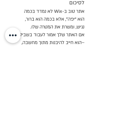
לסיכום
אתר טוב ב-Wix לא נמדד בכמה 
הוא “יפה”, אלא בכמה הוא ברור, 
נגיש, ומשרת את המטרה שלו.
אם האתר שלך אמור לעבוד בשבילך 
–הוא חייב להיבנות מתוך מחשבה, 
לא מתוך תבנית.
נכתב על ידי יפעת מורן-ריינברג,
סטודיו IM DIGITIAL לעיצוב ובניית 
אתרים ב-Wix לעסקים, קהילות, 
עמותות ורשויות מקומיות.
מתמחה בבניית אתרים שמחברים 
אנשים, תומכים בתוכן ובקהילה, 
ומאפשרים ניהול עצמאי לאורך זמן.
אם אתם שוקלים לבנות אתר חדש 