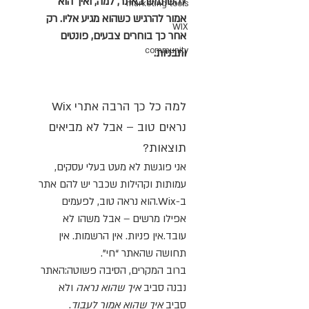
להשתמש באתר, למה, ואיך הוא 
marketing tools
אמור להרגיש כשהוא מגיע אליו. רק 
WIX
אחר כך בוחרים צבעים, פונטים 
community
ותבניות.
למה כל כך הרבה אתרי Wix 
נראים טוב – אבל לא מביאים 
תוצאות?
אני פוגשת לא מעט בעלי עסקים, 
עמותות וקהילות שכבר יש להם אתר 
ב-Wix.הוא נראה טוב, לפעמים 
אפילו מרשים – אבל משהו לא 
עובד.אין פניות. אין הרשמות. אין 
תחושה שהאתר “חי”.
ברוב המקרים, הסיבה פשוטה:האתר 
נבנה סביב 
איך שהוא נראה
 ולא 
סביב 
איך שהוא אמור לעבוד
.